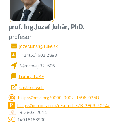
prof. Ing.
Jozef Juhár
, PhD.
profesor
jozef.juhar@tuke.sk
+421(55) 602 2893
Němcovej 32, 606
Library TUKE
Custom web
https://orcid.org/0000-0002-1596-9258
https://publons.com/researcher/B-2803-2014/
B-2803-2014
14018183900