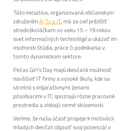
Táto iniciatíva, organizovaná občianskym
združením
Aj Ty v IT
, má za cieľ priblížiť
stredoškoláčkam vo veku 15 – 19 rokov
svet informačných technológií a ukázať im
možnosti štúdia, práce či podnikania v
tomto dynamickom sektore.
Počas Girl’s Day majú dievčatá možnosť
navštíviť IT firmy a vysoké školy, kde sa
stretnú s inšpiratívnymi ženami
pôsobiacimi v IT, spoznajú rôzne pracovné
prostredia a získajú cenné skúsenosti.
Veríme, že naša účasť prispeje k motivácii
mladých dievčat objaviť svoj potenciál v