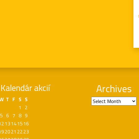
Kalendár akcií
Archives
W
T
F
S
S
Archives
1
2
5
6
7
8
9
12
13
14
15
16
19
20
21
22
23