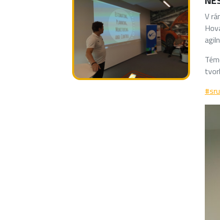
NES
V rá
Hova
agil
Témo
tvor
#sr