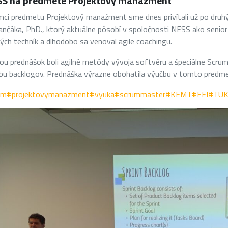
S na predmete Projektový manažment
mci predmetu Projektový manažment sme dnes privítali už po druhý
nčáka, PhD., ktorý aktuálne pôsobí v spoločnosti NESS ako senio
ných techník a dlhodobo sa venoval agile coachingu.
u prednášok boli agilné metódy vývoja softvéru a špeciálne Scru
bu backlogov. Prednáška výrazne obohatila výučbu v tomto predmet
um
#projektovymanazment
#vyuka
#scrummaster
#KEMT
#FEI
#TU