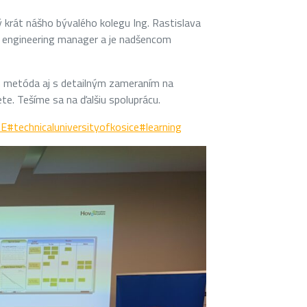
 krát nášho bývalého kolegu Ing. Rastislava
r engineering manager a je nadšencom
m metóda aj s detailným zameraním na
e. Tešíme sa na ďalšiu spoluprácu.
KE
#technicaluniversityofkosice
#learning