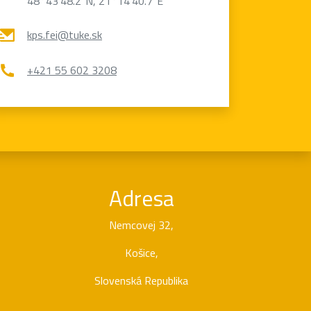
48°43'48.2"N, 21°14'40.7"E
kps.fei@tuke.sk
+421 55 602 3208
Adresa
Nemcovej 32,
Košice,
Slovenská Republika