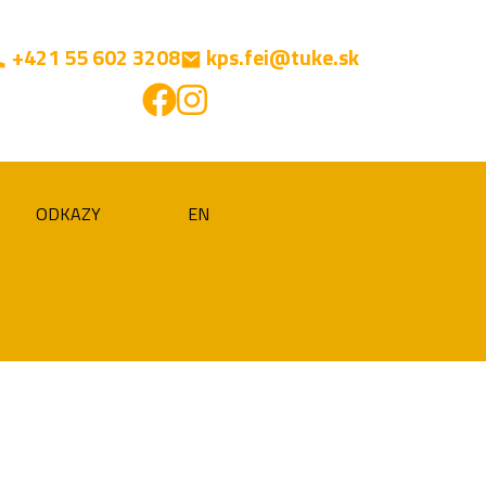
+421 55 602 3208
kps.fei@tuke.sk
ODKAZY
EN