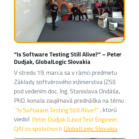
“Is Software Testing Still Alive?” – Peter
Dudjak, GlobalLogic Slovakia
V stredu 19. marca sa v rámci predmetu
Základy softvérového inžinierstva (ZSI)
pod vedením doc. Ing. Stanislava Ondáša,
PhD. konala zaujímavá prednáška na tému
“Is Software Testing Still Alive?”
, ktorú
viedol
Peter Dudjak (Lead Test Engineer,
QA) zo spoločnocti
GlobalLogic Slovakia