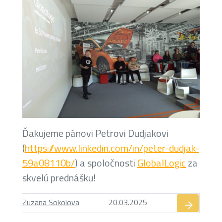
Ďakujeme pánovi Petrovi Dudjakovi
(
https://www.linkedin.com/in/peter-dudjak-
59a08110b/
) a spoločnosti
GlobalLogic
za
skvelú prednášku!
Zuzana Sokolova
20.03.2025