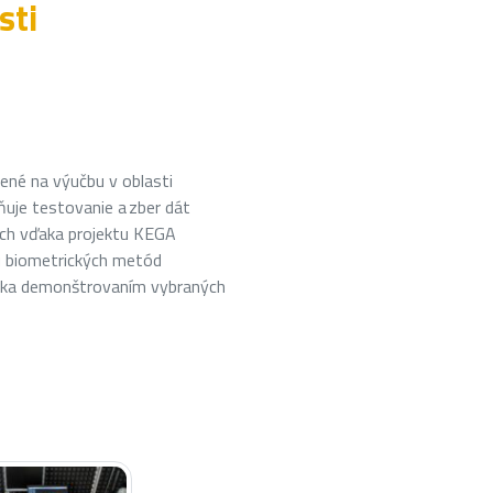
sti
ené na výučbu v oblasti
ňuje testovanie a zber dát
ch vďaka projektu KEGA
u biometrických metód
výuka demonštrovaním vybraných