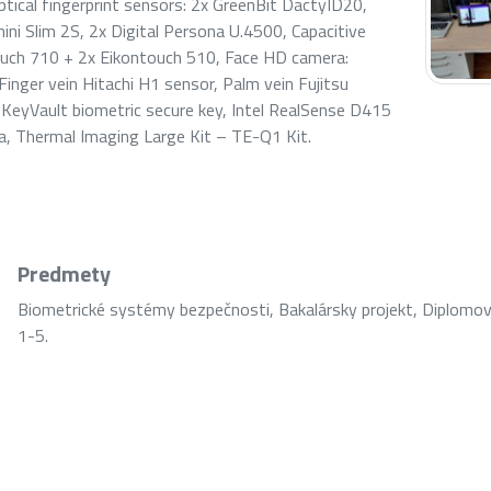
tical fingerprint sensors: 2x GreenBit DactyID20,
ni Slim 2S, 2x Digital Persona U.4500, Capacitive
touch 710 + 2x Eikontouch 510, Face HD camera:
inger vein Hitachi H1 sensor, Palm vein Fujitsu
 KeyVault biometric secure key, Intel RealSense D415
, Thermal Imaging Large Kit – TE-Q1 Kit.
Predmety
Biometrické systémy bezpečnosti, Bakalársky projekt, Diplomov
1-5.