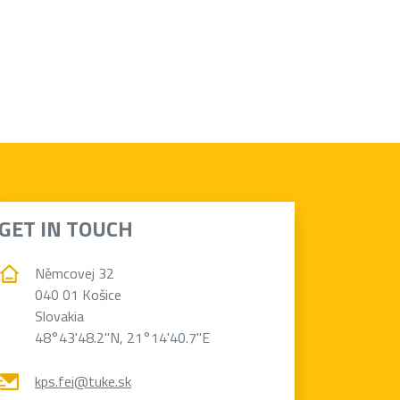
GET IN TOUCH
Němcovej 32
040 01 Košice
Slovakia
48°43'48.2"N, 21°14'40.7"E
kps.fei@tuke.sk