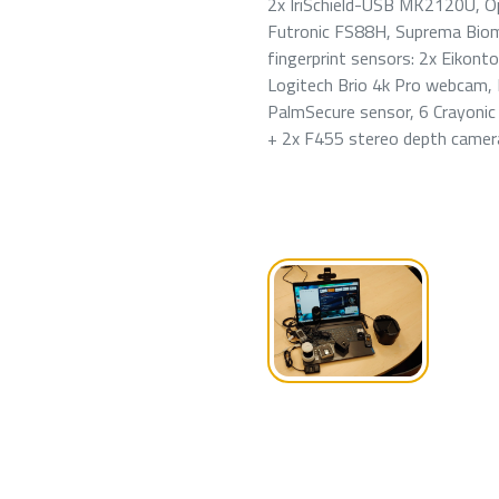
2x IriSchield-USB MK2120U, Op
Futronic FS88H, Suprema Biomi
fingerprint sensors: 2x Eikon
Logitech Brio 4k Pro webcam, F
PalmSecure sensor, 6 Crayonic
+ 2x F455 stereo depth camera