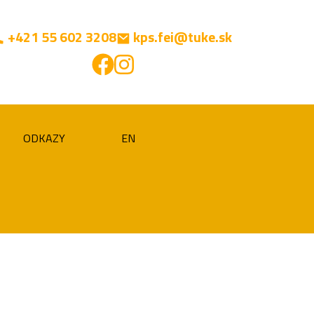
+421 55 602 3208
kps.fei@tuke.sk
ODKAZY
EN