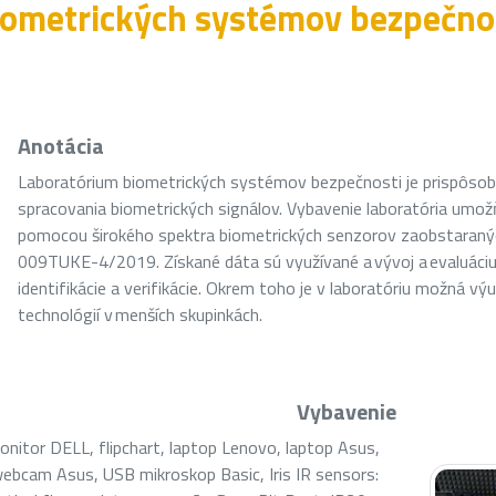
iometrických systémov bezpečno
Anotácia
Laboratórium biometrických systémov bezpečnosti je prispôsob
spracovania biometrických signálov. Vybavenie laboratória umož
pomocou širokého spektra biometrických senzorov zaobstaraný
009TUKE-4/2019. Získané dáta sú využívané a vývoj a evaluáci
identifikácie a verifikácie. Okrem toho je v laboratóriu možná 
technológií v menších skupinkách.
Vybavenie
onitor DELL, flipchart, laptop Lenovo, laptop Asus,
webcam Asus, USB mikroskop Basic, Iris IR sensors: